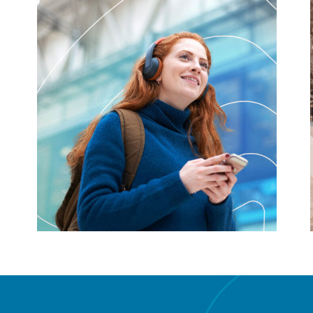
io
Des capteurs 3D
dans les prothèses
auditives, pourquoi
pas?