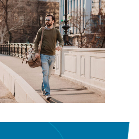
Test de dépistage
auditif : pourquoi
et comment?