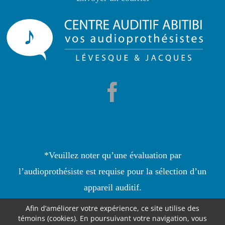
*Veuillez noter qu’une évaluation par
l’audioprothésiste est requise pour la sélection d’un
appareil auditif.
Afin d’améliorer votre expérience, ce site utilise des
© Centre Auditif Abitibi, 2022 |
Feu Follet - Design • Web •
témoins (cookies). En poursuivant votre navigation, vous
Communication marketing