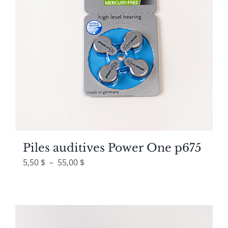
Piles auditives Power One p675
Plage
5,50
$
–
55,00
$
de
prix :
5,50 $
à