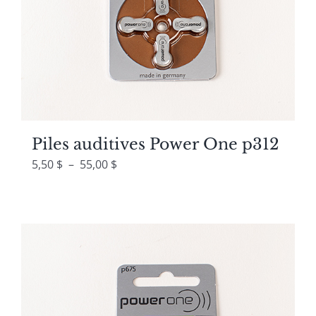
Piles auditives Power One p312
Plage
5,50
$
–
55,00
$
de
prix :
5,50 $
à
55,00 $