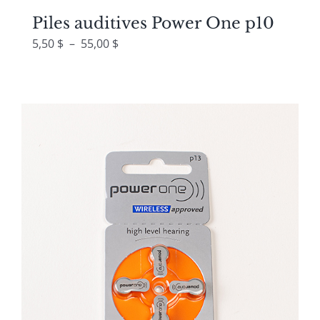
Piles auditives Power One p10
Plage
5,50
$
–
55,00
$
de
prix :
5,50 $
à
55,00 $