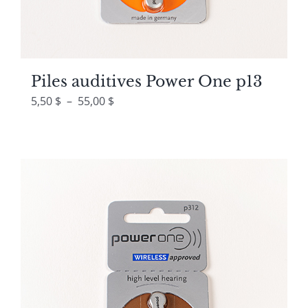
Piles auditives Power One p13
Plage
5,50
$
–
55,00
$
de
prix :
5,50 $
à
55,00 $